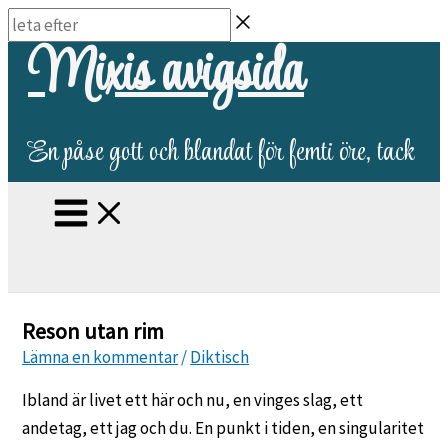
Hoppa
leta
Mixis avigsida
till
efter
innehåll
En påse gott och blandat för femti öre, tack
Reson utan rim
Lämna en kommentar
/
Diktisch
Ibland är livet ett här och nu, en vinges slag, ett
andetag, ett jag och du. En punkt i tiden, en singularitet