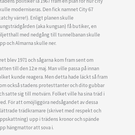
tadens politiker la 1967 fram en plan för hur city
kulle moderniseras. Den fick namnet City 67
catchy värre!). Enligt planen skulle
ungsträdgården (aka kungsan) få butiker, en
iljetthall med nedgång till tunnelbanan skulle
pp och Almarna skulle ner.
ret blev 1971 och sågarna kom fram sent om
atten till den 12:e maj. Man ville passa på innan
olket kunde reagera. Men detta hade läckt så fram
om också stadens protesttanter och dito gubbar
ch satte sig till motvärn. Folket ville ha sina träd i
red. För att omöjliggöra nedsågandet av dessa
lättrade trädkramare (skrivet med respekt och
ppskattning) upp i trädens kronor och spände
pp hängmattor att sova i.