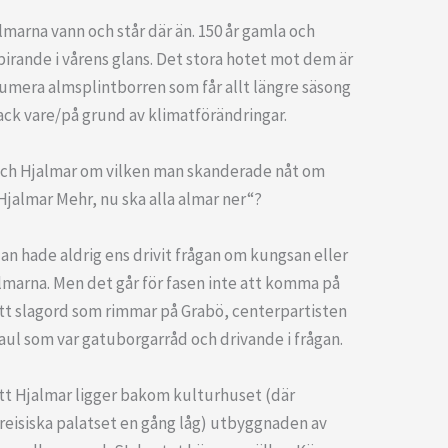
lmarna vann och står där än. 150 år gamla och
pirande i vårens glans. Det stora hotet mot dem är
umera almsplintborren som får allt längre säsong
ack vare/på grund av klimatförändringar.
ch Hjalmar om vilken man skanderade nåt om
Hjalmar Mehr, nu ska alla almar ner“?
an hade aldrig ens drivit frågan om kungsan eller
lmarna. Men det går för fasen inte att komma på
tt slagord som rimmar på Grabö, centerpartisten
aul som var gatuborgarråd och drivande i frågan.
tt Hjalmar ligger bakom kulturhuset (där
reisiska palatset en gång låg) utbyggnaden av