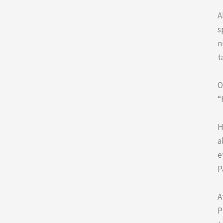
A
s
n
t
O
“
H
a
e
P
A
P