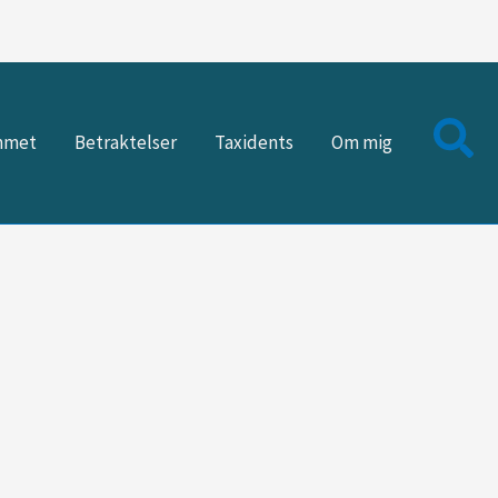
mmet
Betraktelser
Taxidents
Om mig