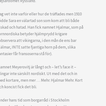
ejsardömet Ryssland.
ag vet inte varför eller hur de träffades men 1910
ödde Sara en välartad son som kom att bli både
lskad och hatad. Han fick namnet Hjalmar, som på
ornnordiska betyder hjälmprydd krigare
observera att vikingarna, i den mån de ens bar
jälmar, INTE satte fjantiga horn på dem, slika
antasier får fransoserna stå för).
amnet Meyerovitj är långt och – let’s face it –
lingar inte särskilt nordiskt. Ut med det och in
ed kortare, men mer … Mehr. Hjalmar Mehr. Kort
ch koncist fick det bli.
nder hans tid som borgarråd i Stockholm