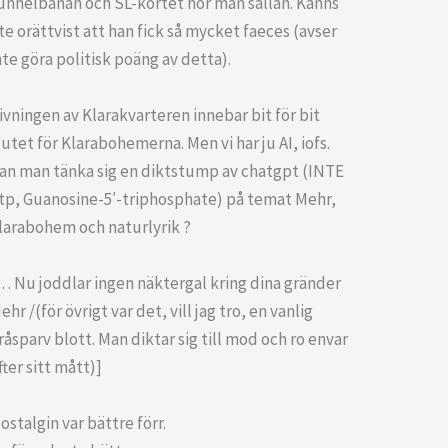
unnelbanan och SL-kortet hör man sällan. Känns
ite orättvist att han fick så mycket faeces (avser
nte göra politisk poäng av detta).
ivningen av Klarakvarteren innebar bit för bit
lutet för Klarabohemerna. Men vi har ju AI, iofs.
an man tänka sig en diktstump av chatgpt (INTE
tp, Guanosine-5′-triphosphate) på temat Mehr,
larabohem och naturlyrik ?
… Nu joddlar ingen näktergal kring dina gränder
ehr /(för övrigt var det, vill jag tro, en vanlig
råsparv blott. Man diktar sig till mod och ro envar
fter sitt mått)]
ostalgin var bättre förr.