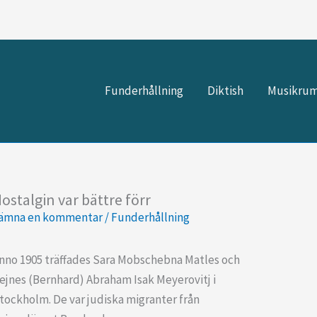
Funderhållning
Diktish
Musikru
ostalgin var bättre förr
ämna en kommentar
/
Funderhållning
nno 1905 träffades Sara Mobschebna Matles och
ejnes (Bernhard) Abraham Isak Meyerovitj i
tockholm. De var judiska migranter från