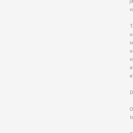
j
v
T
u
s
u
v
a
e
D
O
t