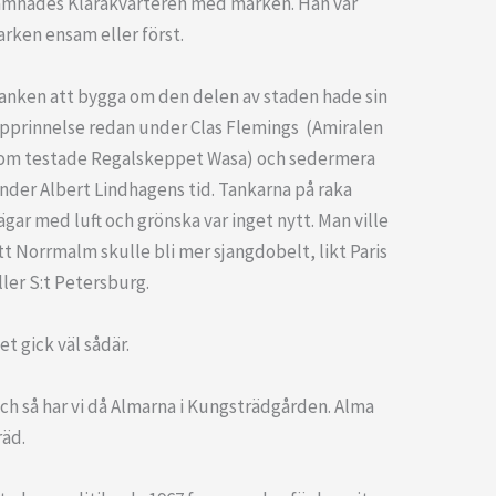
ämnades Klarakvarteren med marken. Han var
arken ensam eller först.
anken att bygga om den delen av staden hade sin
pprinnelse redan under Clas Flemings (Amiralen
om testade Regalskeppet Wasa) och sedermera
nder Albert Lindhagens tid. Tankarna på raka
ägar med luft och grönska var inget nytt. Man ville
tt Norrmalm skulle bli mer sjangdobelt, likt Paris
ller S:t Petersburg.
et gick väl sådär.
ch så har vi då Almarna i Kungsträdgården. Alma
räd.