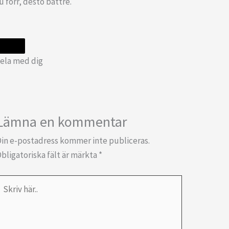
u förr, desto bättre.
ela med dig
Lämna en kommentar
in e-postadress kommer inte publiceras.
bligatoriska fält är märkta
*
kriv
är..