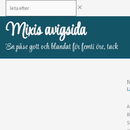
Hoppa
leta
till
efter
innehåll
Mixis avigsida
En påse gott och blandat för femti öre, tack
N
L
A
B
S