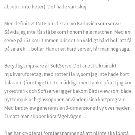
absolut inte heter). Det hade vart skoj.
Men definitivt INTE om det är Ivo Karlovich som servar.
Såvida jag inte får stå bakom honom hela matchen. Med en
serve på 251 km i timmen blir det en väldigt hård boll att få
på sina eh… bollar. Han är en hard server, får man nog säga.
Betydligt mjukare är SoftServe. Det är ett Ukrainskt
mjukvaruföretag, med rötter i Lviv, som jag inte hade hört
talas om (företaget). Lite märkligt med tanke på att jag kör
yrkestrafik och Softserve ligger bakom Birdsview som både
pyttemjuk och glassögonen använder i sina kartprogram.
Med birdsview genereras en 3-dimensionell vy över nejden.
Tur att man slipper köra fågelvägen…
(jag har krypterat företagsnamnen så att ni inte ska förstå