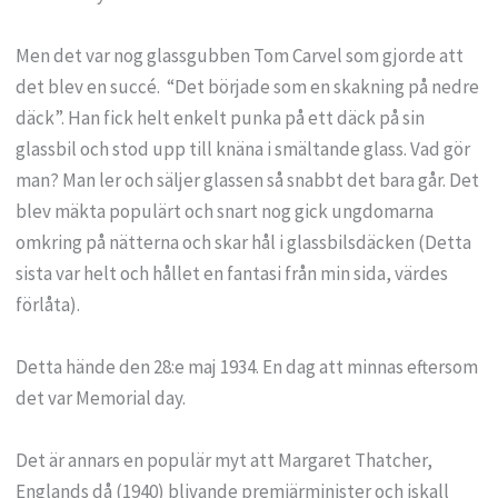
Men det var nog glassgubben Tom Carvel som gjorde att
det blev en succé. “Det började som en skakning på nedre
däck”. Han fick helt enkelt punka på ett däck på sin
glassbil och stod upp till knäna i smältande glass. Vad gör
man? Man ler och säljer glassen så snabbt det bara går. Det
blev mäkta populärt och snart nog gick ungdomarna
omkring på nätterna och skar hål i glassbilsdäcken (Detta
sista var helt och hållet en fantasi från min sida, värdes
förlåta).
Detta hände den 28:e maj 1934. En dag att minnas eftersom
det var Memorial day.
Det är annars en populär myt att Margaret Thatcher,
Englands då (1940) blivande premiärminister och iskall