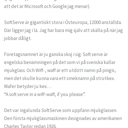
att det är Microsoft och Google jag menar).
SoftServe är gigantiskt stora i Östeuropa, 12000 anställda.
Där ligger jag i lä. Jag har bara mig själv att skälla på när jag
jobbar dåligt.
Företagsnamnet är ju ganska skoj i sig. Soft serve är
engelska benämningen på det som vi på svenska kallar
mjukglass. Och Wiff-, waff är ett utdött namn på pingis,
men det skulle kunna vara ett smeknamn på strutkex.
Wafer betyder ju kex…
“A soft serve in a wiff-waff, if you please”.
Det var ingalunda SoftServe som uppfann mjukglassen.
Den första mjukglassmaskinen designades av amerikanen
Charles Taylor redan 1926.