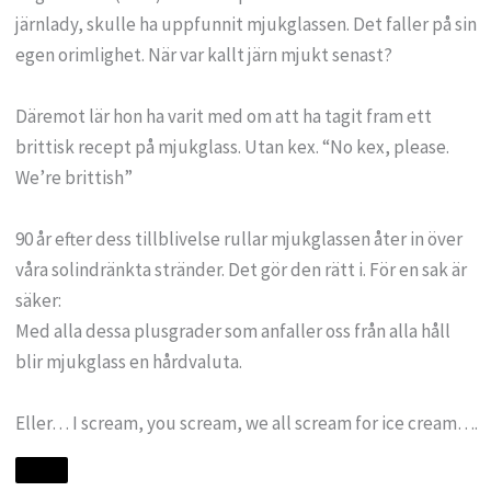
järnlady, skulle ha uppfunnit mjukglassen. Det faller på sin
egen orimlighet. När var kallt järn mjukt senast?
Däremot lär hon ha varit med om att ha tagit fram ett
brittisk recept på mjukglass. Utan kex. “No kex, please.
We’re brittish”
90 år efter dess tillblivelse rullar mjukglassen åter in över
våra solindränkta stränder. Det gör den rätt i. För en sak är
säker:
Med alla dessa plusgrader som anfaller oss från alla håll
blir mjukglass en hårdvaluta.
Eller… I scream, you scream, we all scream for ice cream….