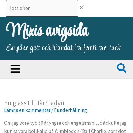
Hoppa
leta
till
efter
innehåll
Mixis avigsida
En påse gott och blandat för femti öre, tack
En glass till Järnladyn
Lämna en kommentar
/
Funderhållning
Om jag vore typ 50 år yngre och engelsman… då skulle jag
kunna vara bollkalle på Wimbledon (Ball Charlie, som det