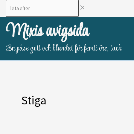
Hoppa
leta
till
efter
innehåll
Mixis avigsida
En påse gott och blandat för femti öre, tack
Stiga