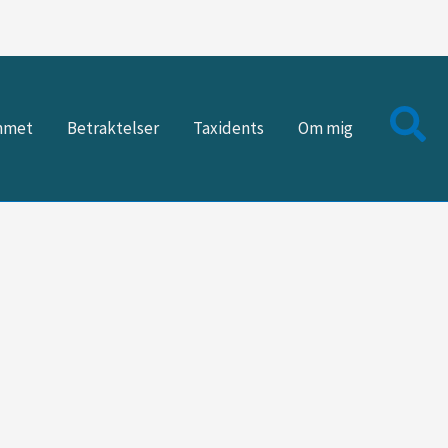
mmet
Betraktelser
Taxidents
Om mig