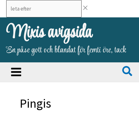
Hoppa
leta
till
efter
innehåll
Mixis avigsida
En påse gott och blandat för femti öre, tack
Pingis